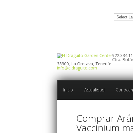
922.334.1
Ctra. Botá
38300, La Orotava, Tenerife
info@eldraguito.com
Inicio
Actualidad
Conócen
Comprar Ará
Vaccinium m