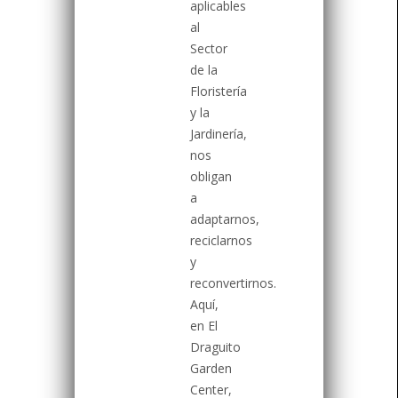
aplicables
al
Sector
de la
Floristería
y la
Jardinería,
nos
obligan
a
adaptarnos,
reciclarnos
y
reconvertirnos.
Aquí,
en El
Draguito
Garden
Center,