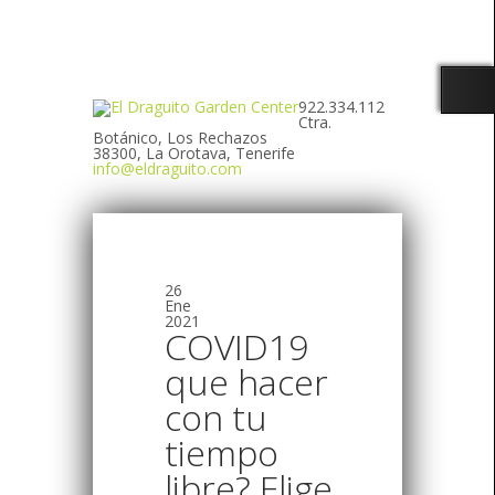
922.334.112
Ctra.
Botánico, Los Rechazos
38300, La Orotava, Tenerife
info@eldraguito.com
26
Ene
2021
COVID19
que hacer
con tu
tiempo
libre? Elige