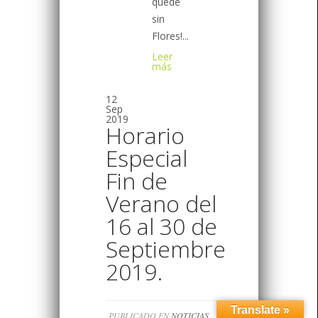
quede
sin
Flores!...
Leer
más
12
Sep
2019
Horario
Especial
Fin de
Verano del
16 al 30 de
Septiembre
2019.
Translate »
PUBLICADO EN
NOTICIAS