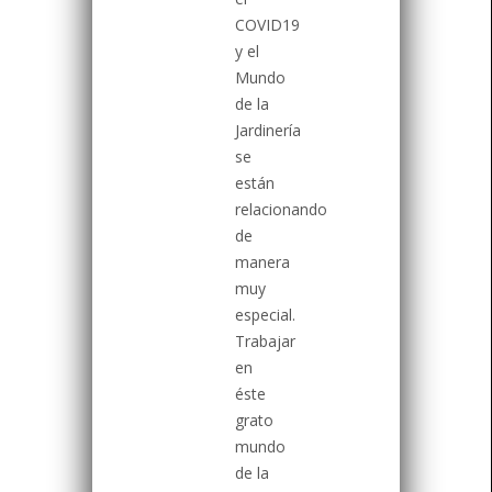
COVID19
y el
Mundo
de la
Jardinería
se
están
relacionando
de
manera
muy
especial.
Trabajar
en
éste
grato
mundo
de la