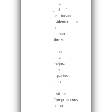
de la
Jardinería,
relacionado
evidentemente
con el
tiempo
libre y
el
deseo
de la
mejora
de los
espacios
para
el
disfrute.
Comprobamos
como
el