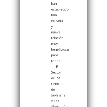
han
establecido
una
extraña
y
nueva
relación
muy
beneficiosa
para
todos.
El
Sector
de los
Centros
de
Jardinería
y Las
Floristerías,