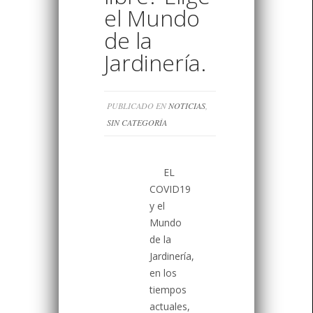
el Mundo
de la
Jardinería.
PUBLICADO EN
NOTICIAS
,
SIN CATEGORÍA
EL
COVID19
y el
Mundo
de la
Jardinería,
en los
tiempos
actuales,