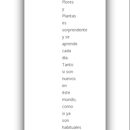
Flores
y
Plantas
es
sorprendente
y se
aprende
cada
día.
Tanto
si son
nuevos
en
éste
mundo,
como
si ya
son
habituales